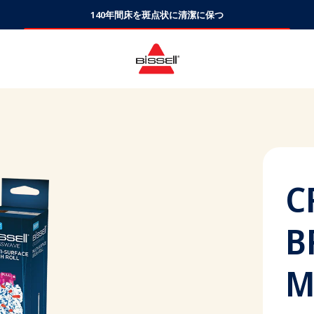
140年間床を斑点状に清潔に保つ
C
B
M