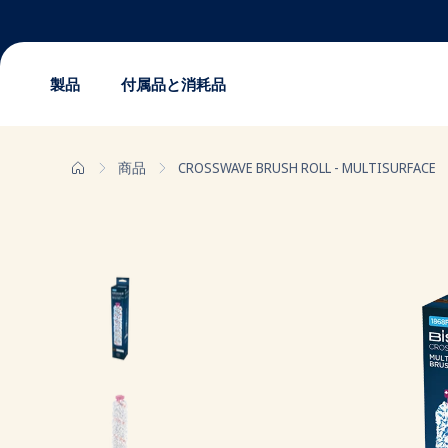
製品
付属品と消耗品
コ
ン
商品
CROSSWAVE BRUSH ROLL - MULTISURFACE
テ
ン
ツ
に
ス
キ
ッ
プ