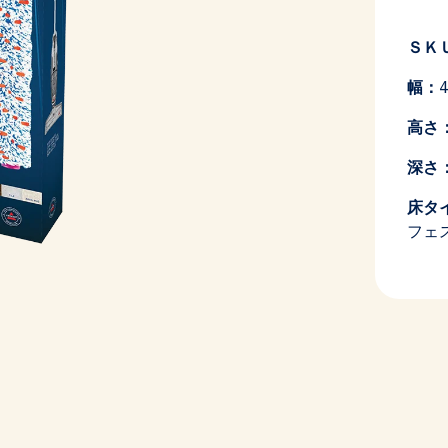
ＳＫ
幅：
4
高さ
深さ
床タ
フェス